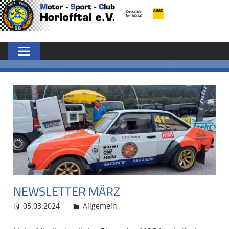
Zum
MSC
Inhalt
springen
HORLOFFTAL
E.V.
NEWSLETTER MÄRZ
05.03.2024
MSC Admin
Allgemein