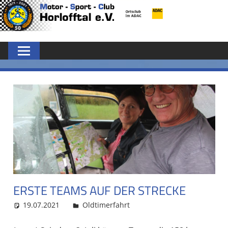
Zum
MSC
Inhalt
springen
HORLOFFTAL
E.V.
ERSTE TEAMS AUF DER STRECKE
19.07.2021
admin
Oldtimerfahrt