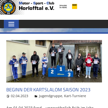
Zum
MSC
Inhalt
springen
HORLOFFTAL
E.V.
BEGINN DER KARTSLALOM SAISON 2023
02.04.2023
MSC Admin
Jugendgruppe
,
Kart-Turniere