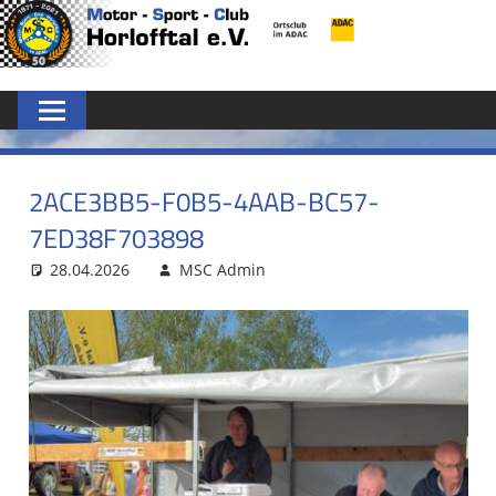
Zum
MSC
Inhalt
springen
HORLOFFTAL
E.V.
2ACE3BB5-F0B5-4AAB-BC57-
7ED38F703898
28.04.2026
MSC Admin