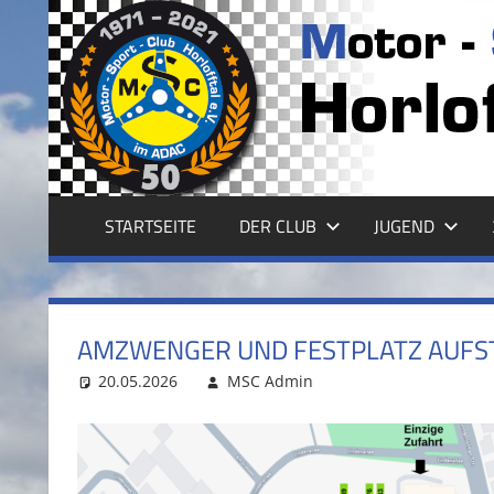
Zum
Inhalt
MSC
springen
HORLOFFTAL
E.V.
STARTSEITE
DER CLUB
JUGEND
AMZWENGER UND FESTPLATZ AUFS
20.05.2026
MSC Admin