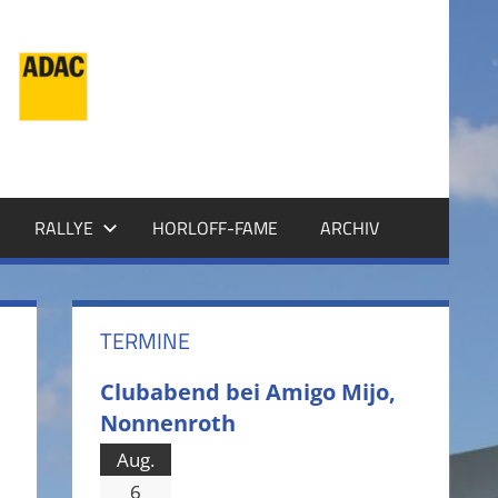
RALLYE
HORLOFF-FAME
ARCHIV
TERMINE
Clubabend bei Amigo Mijo,
Nonnenroth
Aug.
6