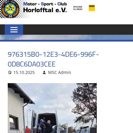
Zum
MSC
Inhalt
springen
HORLOFFTAL
E.V.
976315B0-12E3-4DE6-996F-
0D8C6DA03CEE
15.10.2025
MSC Admin