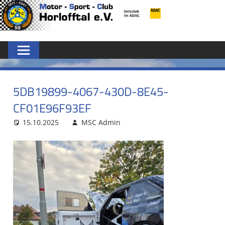
Zum
MSC
Inhalt
springen
HORLOFFTAL
E.V.
5DB19899-4067-430D-8E45-
CF01E96F93EF
15.10.2025
MSC Admin