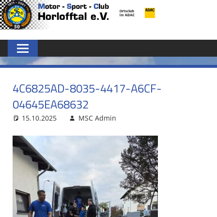
Zum
MSC
Inhalt
springen
HORLOFFTAL
E.V.
4C6825AD-8035-4417-A6CF-
04645EA68632
15.10.2025
MSC Admin