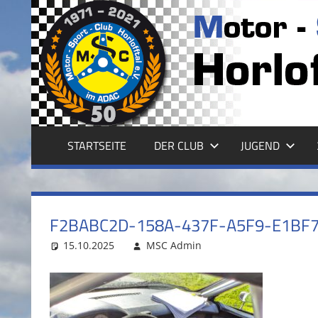
Zum
Inhalt
MSC
springen
HORLOFFTAL
E.V.
STARTSEITE
DER CLUB
JUGEND
F2BABC2D-158A-437F-A5F9-E1BF
15.10.2025
MSC Admin