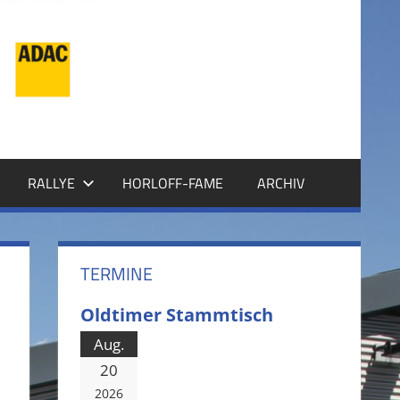
RALLYE
HORLOFF-FAME
ARCHIV
TERMINE
Oldtimer Stammtisch
Aug.
20
2026