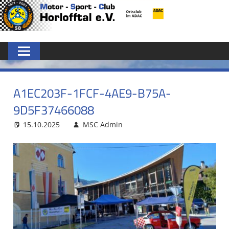
Zum
MSC
Inhalt
springen
HORLOFFTAL
E.V.
A1EC203F-1FCF-4AE9-B75A-
9D5F37466088
15.10.2025
MSC Admin