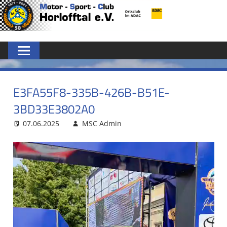
Zum
MSC
Inhalt
springen
HORLOFFTAL
E.V.
E3FA55F8-335B-426B-B51E-
3BD33E3802A0
07.06.2025
MSC Admin
Video-
Player