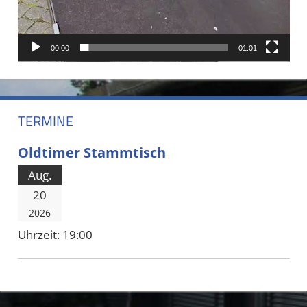
00:00
01:01
TERMINE
Oldtimer Stammtisch
Aug.
20
2026
Uhrzeit:
19:00