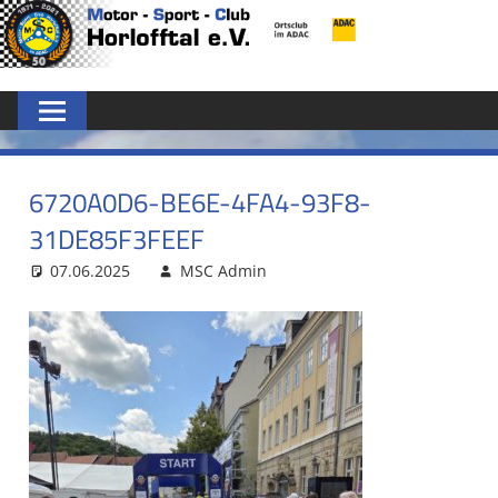
Zum
MSC
Inhalt
springen
HORLOFFTAL
E.V.
6720A0D6-BE6E-4FA4-93F8-
31DE85F3FEEF
07.06.2025
MSC Admin