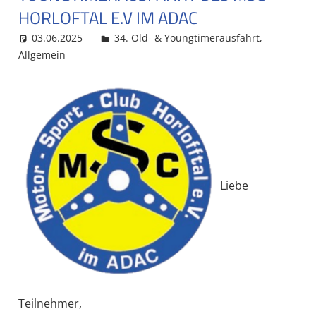
HORLOFTAL E.V IM ADAC
03.06.2025
MSC Admin
34. Old- & Youngtimerausfahrt
,
Allgemein
Liebe
Teilnehmer,