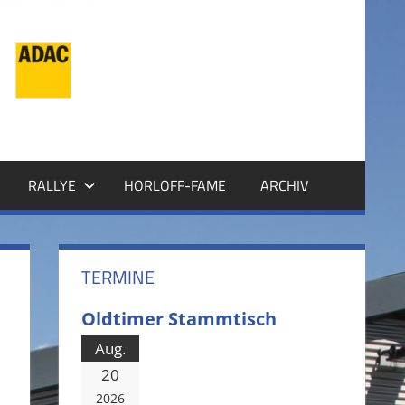
RALLYE
HORLOFF-FAME
ARCHIV
TERMINE
Oldtimer Stammtisch
Aug.
20
2026