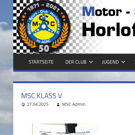
Zum
Inhalt
MSC
springen
HORLOFFTAL
E.V.
STARTSEITE
DER CLUB
JUGEND
MSC KLASS V
27.04.2025
MSC Admin