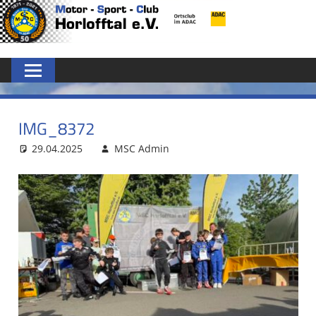
Zum
MSC
Inhalt
springen
HORLOFFTAL
E.V.
IMG_8372
29.04.2025
MSC Admin