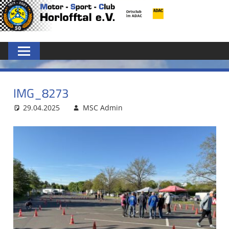
Zum
MSC
Inhalt
springen
HORLOFFTAL
E.V.
IMG_8273
29.04.2025
MSC Admin