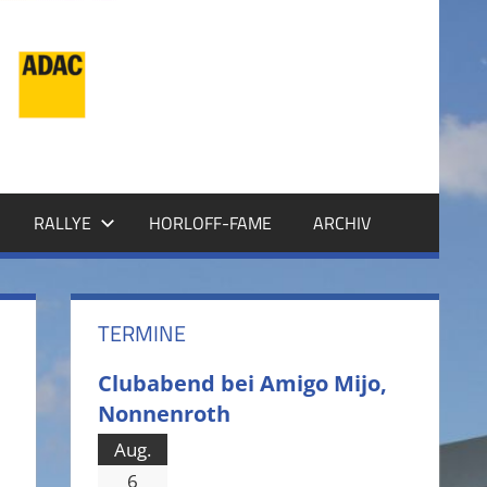
RALLYE
HORLOFF-FAME
ARCHIV
TERMINE
Clubabend bei Amigo Mijo,
Nonnenroth
Aug.
6