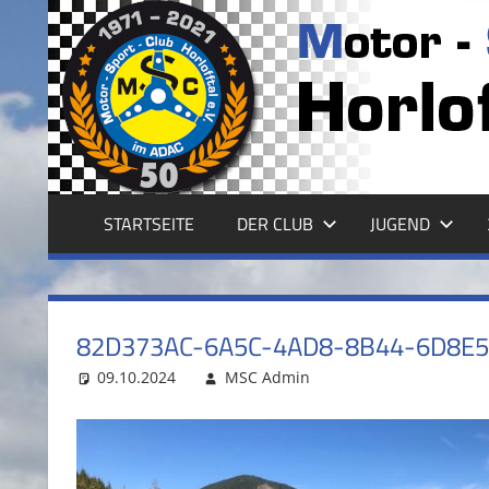
Zum
Inhalt
MSC
springen
HORLOFFTAL
E.V.
STARTSEITE
DER CLUB
JUGEND
82D373AC-6A5C-4AD8-8B44-6D8E
09.10.2024
MSC Admin