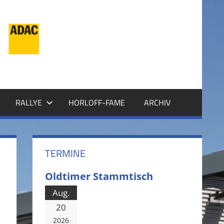
RALLYE
HORLOFF-FAME
ARCHIV
TERMINE
Oldtimer Stammtisch
Aug.
20
2026