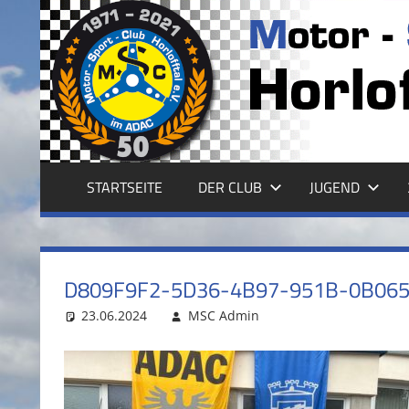
Zum
Inhalt
MSC
springen
HORLOFFTAL
E.V.
STARTSEITE
DER CLUB
JUGEND
D809F9F2-5D36-4B97-951B-0B06
23.06.2024
MSC Admin