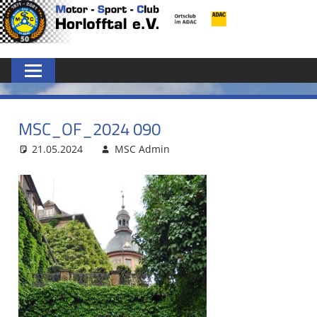
Zum
MSC
Inhalt
springen
HORLOFFTAL
E.V.
MSC_OF_2024 090
21.05.2024
MSC Admin