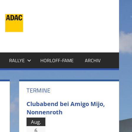
RALLYE
HORLOFF-FAME
ARCHIV
TERMINE
Clubabend bei Amigo Mijo,
Nonnenroth
Aug.
6