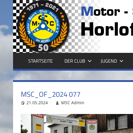
Zum
Inhalt
MSC
springen
HORLOFFTAL
E.V.
STARTSEITE
DER CLUB
JUGEND
MSC_OF_2024 077
21.05.2024
MSC Admin