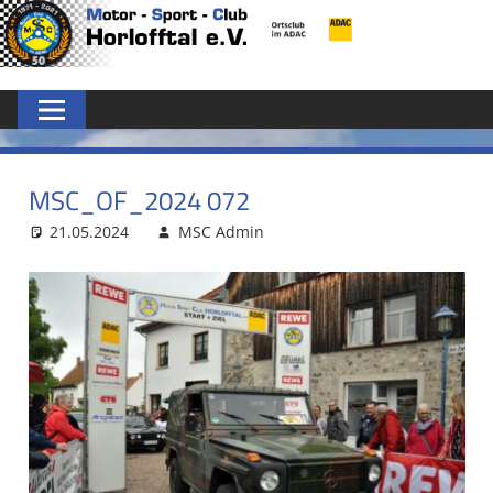
Zum
MSC
Inhalt
springen
HORLOFFTAL
E.V.
MSC_OF_2024 072
21.05.2024
MSC Admin