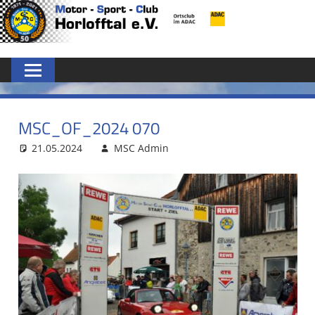
Zum
MSC
Inhalt
springen
HORLOFFTAL
E.V.
MSC_OF_2024 070
21.05.2024
MSC Admin