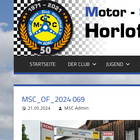
Zum
Inhalt
MSC
springen
HORLOFFTAL
E.V.
STARTSEITE
DER CLUB
JUGEND
MSC_OF_2024 069
21.05.2024
MSC Admin