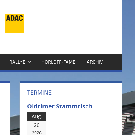
RALLYE
HORLOFF-FAME
ARCHIV
TERMINE
Oldtimer Stammtisch
Aug.
20
2026