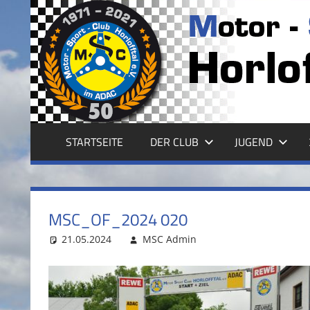
Zum
Inhalt
MSC
springen
HORLOFFTAL
E.V.
STARTSEITE
DER CLUB
JUGEND
MSC_OF_2024 020
21.05.2024
MSC Admin