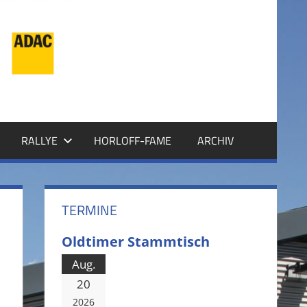
RALLYE
HORLOFF-FAME
ARCHIV
TERMINE
Oldtimer Stammtisch
Aug.
20
2026