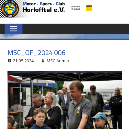
Zum
MSC
Inhalt
springen
HORLOFFTAL
E.V.
MSC_OF_2024 006
21.05.2024
MSC Admin