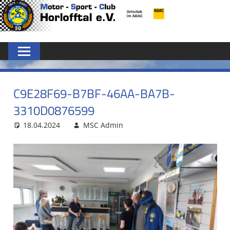
Zum
MSC
Inhalt
springen
HORLOFFTAL
E.V.
C9E28F69-B7BF-46AA-BA7B-
3310D0876599
18.04.2024
MSC Admin