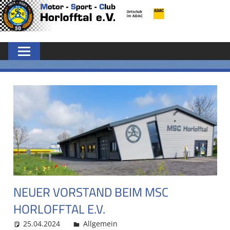
Zum
MSC
Inhalt
springen
HORLOFFTAL
E.V.
NEUER VORSTAND BEIM MSC
HORLOFFTAL E.V.
25.04.2024
MSC Admin
Allgemein