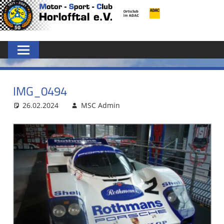
Zum
MSC
Inhalt
springen
HORLOFFTAL
E.V.
IMG_0494
26.02.2024
MSC Admin