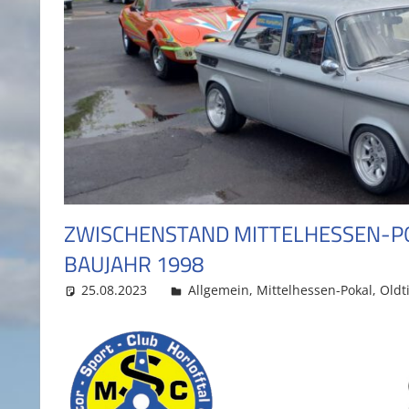
ZWISCHENSTAND MITTELHESSEN-PO
BAUJAHR 1998
25.08.2023
MSC Admin
Allgemein
,
Mittelhessen-Pokal
,
Oldt