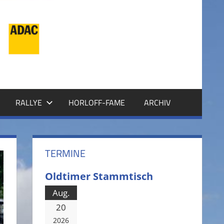
RALLYE
HORLOFF-FAME
ARCHIV
TERMINE
Oldtimer Stammtisch
Aug.
20
2026