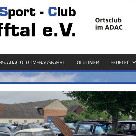
35. ADAC OLDTIMERAUSFAHRT
OLDTIMER
PEDELEC