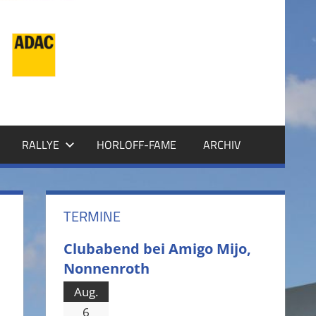
RALLYE
HORLOFF-FAME
ARCHIV
TERMINE
Clubabend bei Amigo Mijo,
Nonnenroth
Aug.
6