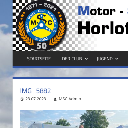
Zum
Inhalt
MSC
springen
HORLOFFTAL
E.V.
STARTSEITE
DER CLUB
JUGEND
IMG_5882
23.07.2023
MSC Admin