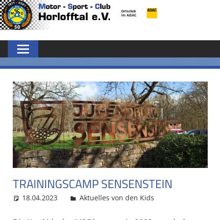
Zum
MSC
Inhalt
springen
HORLOFFTAL
E.V.
TRAININGSCAMP SENSENSTEIN
18.04.2023
MSC Admin
Aktuelles von den Kids