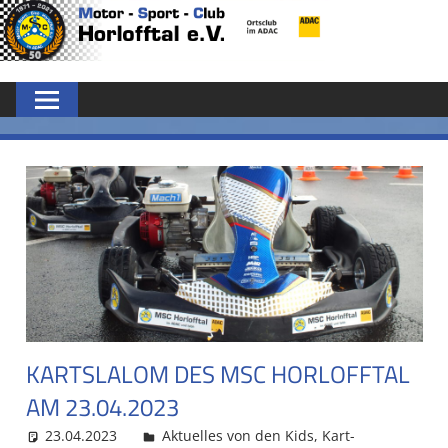
Zum
MSC
Inhalt
springen
HORLOFFTAL
E.V.
KARTSLALOM DES MSC HORLOFFTAL
AM 23.04.2023
23.04.2023
MSC Admin
Aktuelles von den Kids
,
Kart-