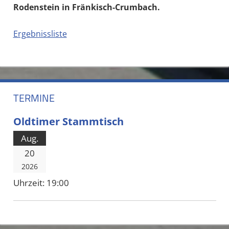
Rodenstein in Fränkisch-Crumbach.
Ergebnissliste
JUGEND
KART
KARTTURNIER
TERMINE
MSC
MSC
Oldtimer Stammtisch
HORLOFFTAL
Aug.
20
2026
Uhrzeit:
19:00