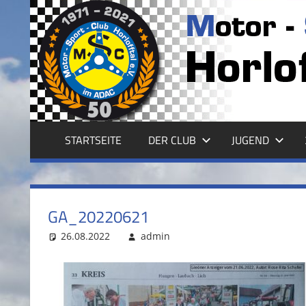
Zum
Inhalt
MSC
springen
HORLOFFTAL
E.V.
STARTSEITE
DER CLUB
JUGEND
GA_20220621
26.08.2022
admin