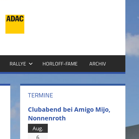
RALLYE
HORLOFF-FAME
ARCHIV
TERMINE
Clubabend bei Amigo Mijo,
Nonnenroth
Aug.
6