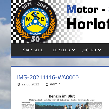
Zum
Inhalt
MSC
springen
HORLOFFTAL
E.V.
STARTSEITE
DER CLUB
JUGEND
IMG-20211116-WA0000
22.03.2022
admin