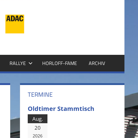
RALLYE
HORLOFF-FAME
ARCHIV
TERMINE
Oldtimer Stammtisch
Aug.
20
2026