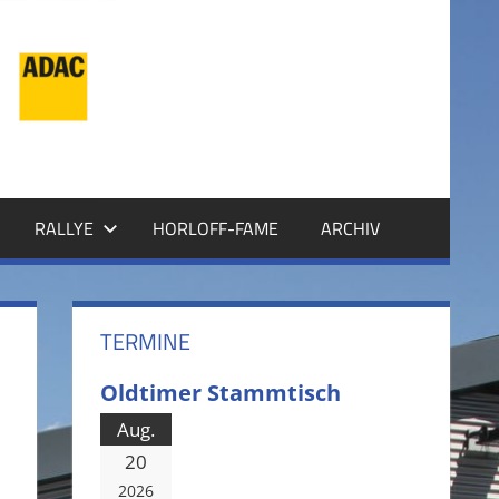
RALLYE
HORLOFF-FAME
ARCHIV
TERMINE
Oldtimer Stammtisch
Aug.
20
2026