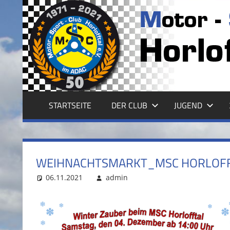
Zum
Inhalt
MSC
springen
HORLOFFTAL
E.V.
STARTSEITE
DER CLUB
JUGEND
WEIHNACHTSMARKT_MSC HORLOF
06.11.2021
admin