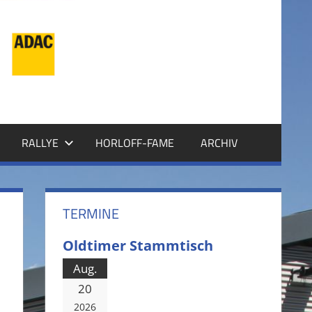
RALLYE
HORLOFF-FAME
ARCHIV
TERMINE
Oldtimer Stammtisch
Aug.
20
2026