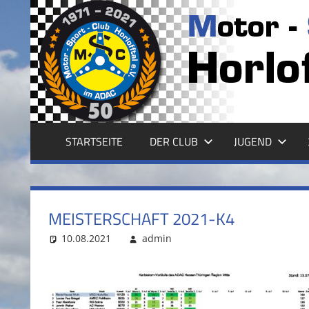
Zum
Inhalt
MSC
springen
HORLOFFTAL
E.V.
STARTSEITE
DER CLUB
JUGEND
MEISTERSCHAFT 2021-K4
10.08.2021
admin