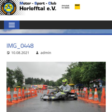
Zum
MSC
Inhalt
springen
HORLOFFTAL
E.V.
IMG_0448
10.08.2021
admin