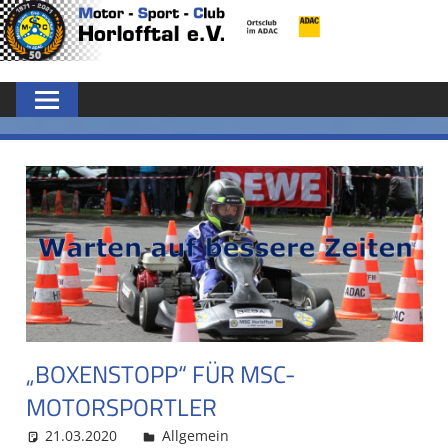
Zum
MSC
Inhalt
springen
HORLOFFTAL
E.V.
„BOXENSTOPP“ FÜR MSC-
MOTORSPORTLER
21.03.2020
admin
Allgemein