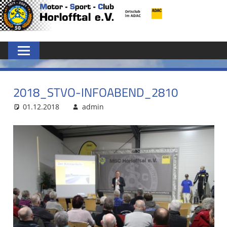
Zum
MSC
Inhalt
springen
HORLOFFTAL
E.V.
2018_STVO-INFOABEND_2810
01.12.2018
admin