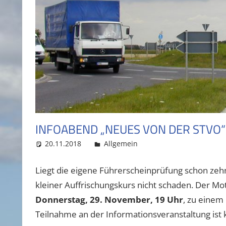
INFOABEND „NEUES VON DER STVO“
20.11.2018
admin
Allgemein
Liegt die eigene Führerscheinprüfung schon zeh
kleiner Auffrischungskurs nicht schaden. Der Mot
Donnerstag, 29. November, 19 Uhr
, zu einem
Teilnahme an der Informationsveranstaltung ist 