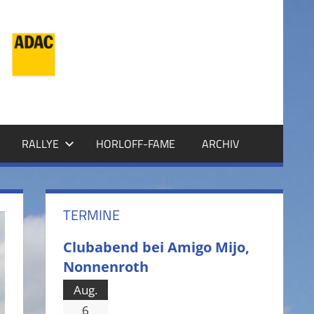
RALLYE
HORLOFF-FAME
ARCHIV
TERMINE
Clubabend bei Amigo Mijo,
Nonnenroth
Aug.
6