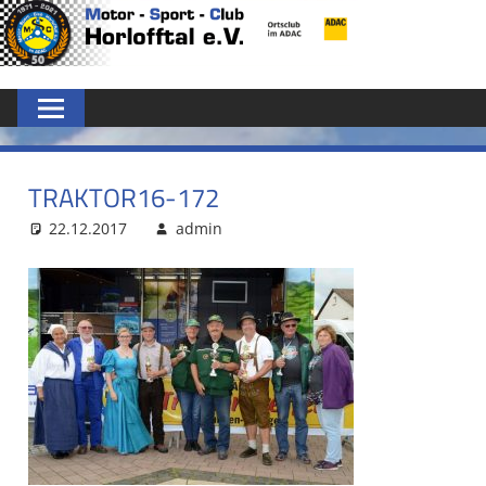
Zum
MSC
Inhalt
springen
HORLOFFTAL
E.V.
TRAKTOR16-172
22.12.2017
admin