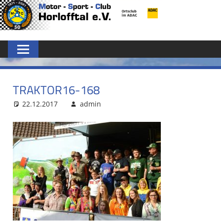
Zum
MSC
Inhalt
springen
HORLOFFTAL
E.V.
TRAKTOR16-168
22.12.2017
admin