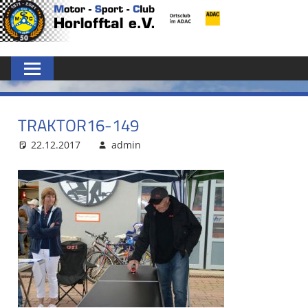
Zum
MSC
Inhalt
springen
HORLOFFTAL
E.V.
TRAKTOR16-149
22.12.2017
admin