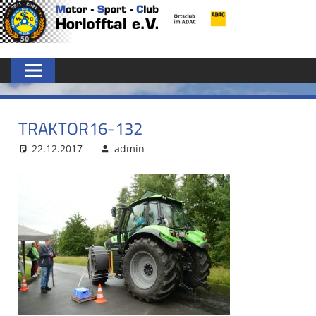
Zum
MSC
Inhalt
springen
HORLOFFTAL
E.V.
TRAKTOR16-132
22.12.2017
admin