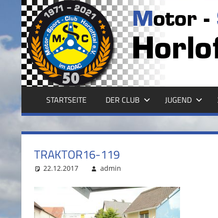
Zum
Inhalt
MSC
springen
HORLOFFTAL
E.V.
STARTSEITE
DER CLUB
JUGEND
TRAKTOR16-119
22.12.2017
admin