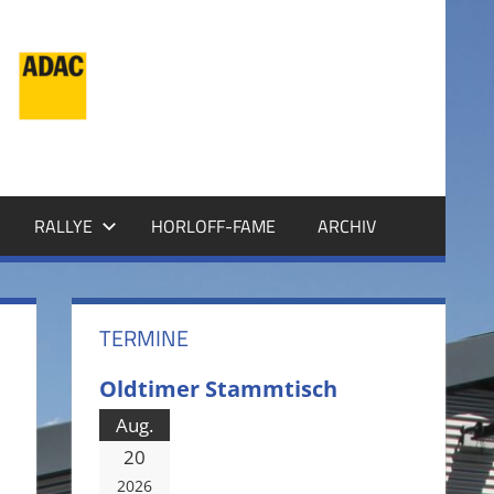
RALLYE
HORLOFF-FAME
ARCHIV
TERMINE
Oldtimer Stammtisch
Aug.
20
2026