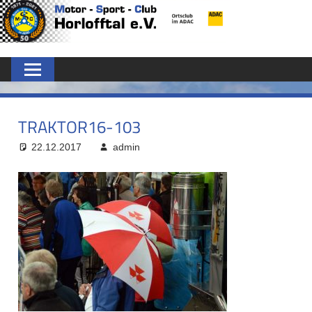
Zum
MSC
Inhalt
springen
HORLOFFTAL
E.V.
TRAKTOR16-103
22.12.2017
admin