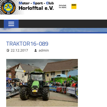
Zum
MSC
Inhalt
springen
HORLOFFTAL
E.V.
TRAKTOR16-089
22.12.2017
admin