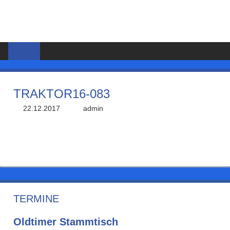
Zum
MSC
Inhalt
springen
HORLOFFTAL
E.V.
TRAKTOR16-083
22.12.2017
admin
TERMINE
Oldtimer Stammtisch