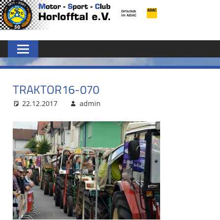
Zum
MSC
Inhalt
springen
HORLOFFTAL
E.V.
TRAKTOR16-070
22.12.2017
admin