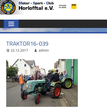
Zum
MSC
Inhalt
springen
HORLOFFTAL
E.V.
TRAKTOR16-039
22.12.2017
admin